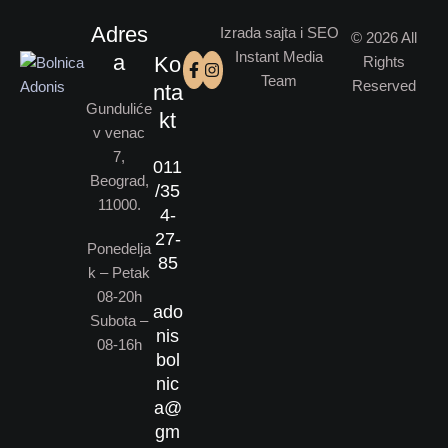
Adres
Izrada sajta i SEO
© 2026 All
Instant Media
a
Ko
Rights
Team
Reserved
nta
Gunduliće
kt
v venac
7,
011
Beograd,
/35
11000.
4-
27-
Ponedelja
85
k – Petak
08-20h
ado
Subota –
nis
08-16h
bol
nic
a@
gm