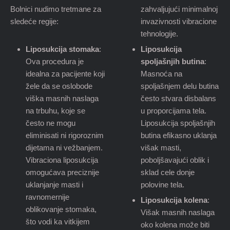
Bolnici nudimo tretmane za
zahvaljujući minimalnoj
sledeće regije:
invazivnosti vibracione
tehnologije.
Liposukcija stomaka
:
Liposukcija
Ova procedura je
spoljašnjih butina
:
idealna za pacijente koji
Masnoća na
žele da se oslobode
spoljašnjem delu butina
viška masnih naslaga
često stvara disbalans
na trbuhu, koje se
u proporcijama tela.
često ne mogu
Liposukcija spoljašnjih
eliminisati ni rigoroznim
butina efikasno uklanja
dijetama ni vežbanjem.
višak masti,
Vibraciona liposukcija
poboljšavajući oblik i
omogućava preciznije
sklad cele donje
uklanjanje masti i
polovine tela.
ravnomernije
Liposukcija kolena
:
oblikovanje stomaka,
Višak masnih naslaga
što vodi ka vitkijem
oko kolena može biti