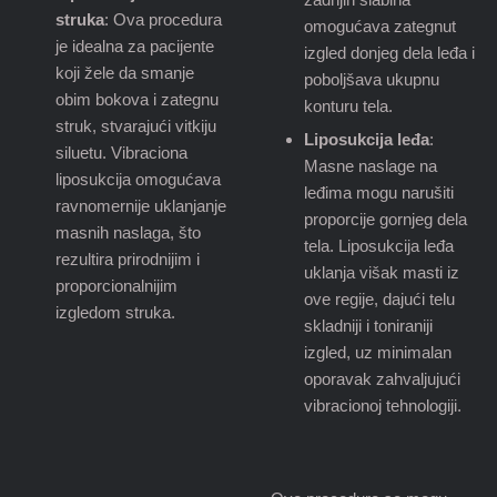
struka
: Ova procedura
omogućava zategnut
je idealna za pacijente
izgled donjeg dela leđa i
koji žele da smanje
poboljšava ukupnu
obim bokova i zategnu
konturu tela.
struk, stvarajući vitkiju
Liposukcija leđa
:
siluetu. Vibraciona
Masne naslage na
liposukcija omogućava
leđima mogu narušiti
ravnomernije uklanjanje
proporcije gornjeg dela
masnih naslaga, što
tela. Liposukcija leđa
rezultira prirodnijim i
uklanja višak masti iz
proporcionalnijim
ove regije, dajući telu
izgledom struka.
skladniji i toniraniji
izgled, uz minimalan
oporavak zahvaljujući
vibracionoj tehnologiji.