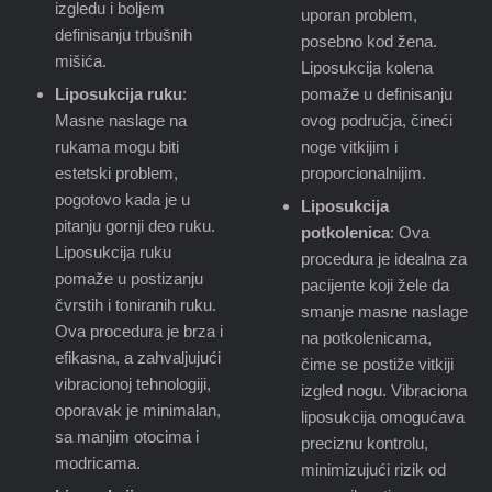
izgledu i boljem
uporan problem,
definisanju trbušnih
posebno kod žena.
mišića.
Liposukcija kolena
Liposukcija ruku
:
pomaže u definisanju
Masne naslage na
ovog područja, čineći
rukama mogu biti
noge vitkijim i
estetski problem,
proporcionalnijim.
pogotovo kada je u
Liposukcija
pitanju gornji deo ruku.
potkolenica
: Ova
Liposukcija ruku
procedura je idealna za
pomaže u postizanju
pacijente koji žele da
čvrstih i toniranih ruku.
smanje masne naslage
Ova procedura je brza i
na potkolenicama,
efikasna, a zahvaljujući
čime se postiže vitkiji
vibracionoj tehnologiji,
izgled nogu. Vibraciona
oporavak je minimalan,
liposukcija omogućava
sa manjim otocima i
preciznu kontrolu,
modricama.
minimizujući rizik od