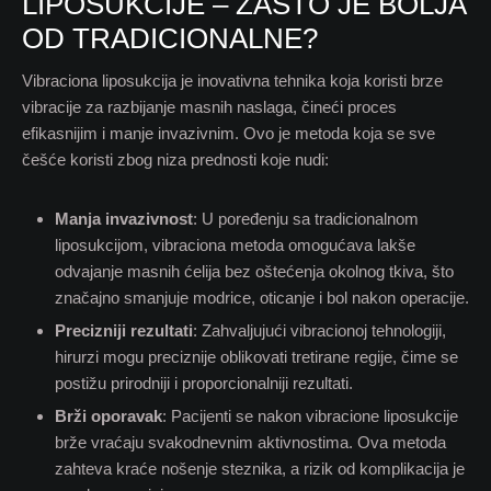
LIPOSUKCIJE – ZAŠTO JE BOLJA
OD TRADICIONALNE?
Vibraciona liposukcija je inovativna tehnika koja koristi brze
vibracije za razbijanje masnih naslaga, čineći proces
efikasnijim i manje invazivnim. Ovo je metoda koja se sve
češće koristi zbog niza prednosti koje nudi:
Manja invazivnost
: U poređenju sa tradicionalnom
liposukcijom, vibraciona metoda omogućava lakše
odvajanje masnih ćelija bez oštećenja okolnog tkiva, što
značajno smanjuje modrice, oticanje i bol nakon operacije.
Precizniji rezultati
: Zahvaljujući vibracionoj tehnologiji,
hirurzi mogu preciznije oblikovati tretirane regije, čime se
postižu prirodniji i proporcionalniji rezultati.
Brži oporavak
: Pacijenti se nakon vibracione liposukcije
brže vraćaju svakodnevnim aktivnostima. Ova metoda
zahteva kraće nošenje steznika, a rizik od komplikacija je