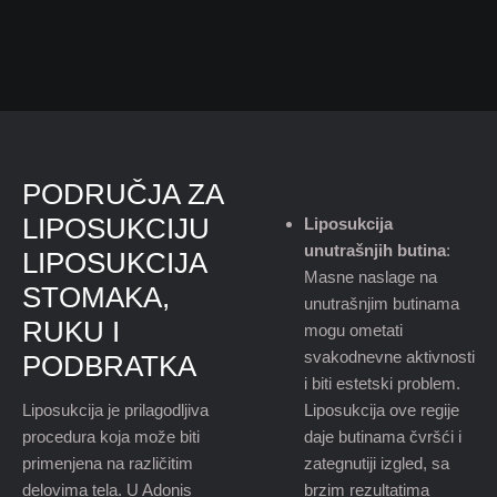
PODRUČJA ZA
LIPOSUKCIJU
Liposukcija
unutrašnjih butina
:
LIPOSUKCIJA
Masne naslage na
STOMAKA,
unutrašnjim butinama
RUKU I
mogu ometati
svakodnevne aktivnosti
PODBRATKA
i biti estetski problem.
Liposukcija je prilagodljiva
Liposukcija ove regije
procedura koja može biti
daje butinama čvršći i
primenjena na različitim
zategnutiji izgled, sa
delovima tela. U Adonis
brzim rezultatima