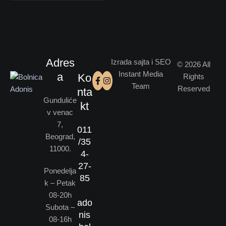
Adres
Izrada sajta i SEO
© 2026 All
Instant Media
a
Ko
Rights
Team
Reserved
nta
Gunduliće
kt
v venac
7,
011
Beograd,
/35
11000.
4-
27-
Ponedelja
85
k – Petak
08-20h
ado
Subota –
nis
08-16h