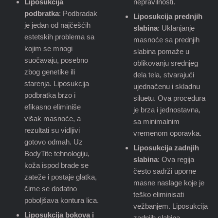
Liposukcija
nepravilnosti.
podbratka
: Podbradak
Liposukcija prednjih
je jedan od najčešćih
slabina
: Uklanjanje
estetskih problema sa
masnoće sa prednjih
kojim se mnogi
slabina pomaže u
suočavaju, posebno
oblikovanju srednjeg
zbog genetike ili
dela tela, stvarajući
starenja. Liposukcija
ujednačenu i skladnu
podbratka brzo i
siluetu. Ova procedura
efikasno eliminiše
je brza i jednostavna,
višak masnoće, a
sa minimalnim
rezultati su vidljivi
vremenom oporavka.
gotovo odmah. Uz
Liposukcija zadnjih
BodyTite tehnologiju,
slabina
: Ova regija
koža ispod brade se
često sadrži uporne
zateže i postaje glatka,
masne naslage koje je
čime se dodatno
teško eliminisati
poboljšava kontura lica.
vežbanjem. Liposukcija
Liposukcija bokova i
zadnjih slabina