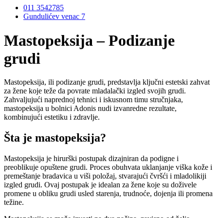
011 3542785
Gundulićev venac 7
Mastopeksija – Podizanje
grudi
Mastopeksija, ili podizanje grudi, predstavlja ključni estetski zahvat
za žene koje teže da povrate mladalački izgled svojih grudi.
Zahvaljujući naprednoj tehnici i iskusnom timu stručnjaka,
mastopeksija u bolnici Adonis nudi izvanredne rezultate,
kombinujući estetiku i zdravlje.
Šta je mastopeksija?
Mastopeksija je hirurški postupak dizajniran da podigne i
preoblikuje opuštene grudi. Proces obuhvata uklanjanje viška kože i
premeštanje bradavica u viši položaj, stvarajući čvršći i mladolikiji
izgled grudi. Ovaj postupak je idealan za žene koje su doživele
promene u obliku grudi usled starenja, trudnoće, dojenja ili promena
težine.