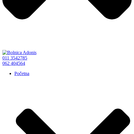
011 3542785
062 404564
Početna