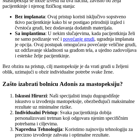
Mastopeksija se može izvesti na dva načina, zavisno od želja
pacijentkinje i njenog fizičkog stanja:
Bez implanata
: Ovaj pristup koristi isključivo sopstveno
tkivo pacijentkinje kako bi se postigao prirodniji izgled i
čvrstoća grudi, bez dodavanja dodatnih materijala.
Sa implantima
: U nekim slučajevima, kada pacijentkinja želi
ne samo podizanje već i
povećanje grudi
, ugradnja implanata
je opcija. Ovaj postupak omogućava povećanje veličine grudi,
uz održavanje skladnosti sa građom tela, a ujedno zadovoljava
i estetske želje pacijentkinje.
Bez obzira na pristup, cilj mastopeksije je da vrati grudi u željeni
oblik, uzimajući u obzir individualne potrebe svake žene.
Zašto izabrati bolnicu Adonis za mastopeksiju?
Iskusni Hirurzi
: Naši specijalisti imaju dugogodišnje
iskustvo u izvođenju mastopeksije, obezbeđujući maksimalne
rezultate uz minimalne rizike.
Individualni Pristup
: Svaka pacijentkinja dobija
personalizovani tretman koji odgovara njenim specifičnim
potrebama i ciljevima.
Napredna Tehnologija
: Koristimo najnoviju tehnologiju za
precizno izvođenje zahvata i optimalne rezultate.