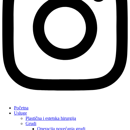
Početna
Usluge
Plastična i estetska hirurgija
Grudi
Operacija povećanja grudi