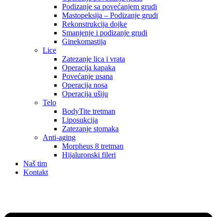
Podizanje sa povećanjem grudi
Mastopeksija – Podizanje grudi
Rekonstrukcija dojke
Smanjenje i podizanje grudi
Ginekomastija
Lice
Zatezanje lica i vrata
Operacija kapaka
Povećanje usana
Operacija nosa
Operacija ušiju
Telo
BodyTite tretman
Liposukcija
Zatezanje stomaka
Anti-aging
Morpheus 8 tretman
Hijaluronski fileri
Naš tim
Kontakt