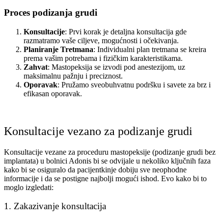
Proces podizanja grudi
Konsultacije
: Prvi korak je detaljna konsultacija gde
razmatramo vaše ciljeve, mogućnosti i očekivanja.
Planiranje Tretmana
: Individualni plan tretmana se kreira
prema vašim potrebama i fizičkim karakteristikama.
Zahvat
: Mastopeksija se izvodi pod anestezijom, uz
maksimalnu pažnju i preciznost.
Oporavak
: Pružamo sveobuhvatnu podršku i savete za brz i
efikasan oporavak.
Konsultacije vezano za podizanje grudi
Konsultacije vezane za proceduru mastopeksije (podizanje grudi bez
implantata) u bolnici Adonis bi se odvijale u nekoliko ključnih faza
kako bi se osiguralo da pacijentkinje dobiju sve neophodne
informacije i da se postigne najbolji mogući ishod. Evo kako bi to
moglo izgledati:
1. Zakazivanje konsultacija