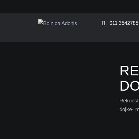
011 3542785
RE
DO
Rekonstr
dojke- m