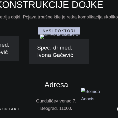
KONSTRUKCIJE DOJKE
rija dojki. Pojava trbušne kile je retka komplikacija ukoliko
NAŠI DOKTORI
med.
Spec. dr med.
vić
Ivona Gačević
Adresa
Gundulićev venac 7,
Beograd, 11000.
KONTAKT