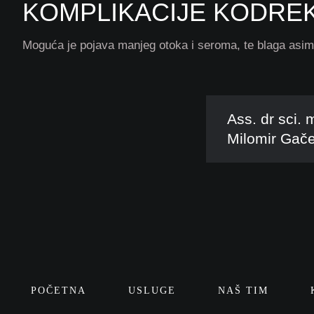
KOMPLIKACIJE KODRE
Moguća je pojava manjeg otoka i seroma, te blaga asimet
Ass. dr sci. 
Milomir Gače
POČETNA
USLUGE
NAŠ TIM