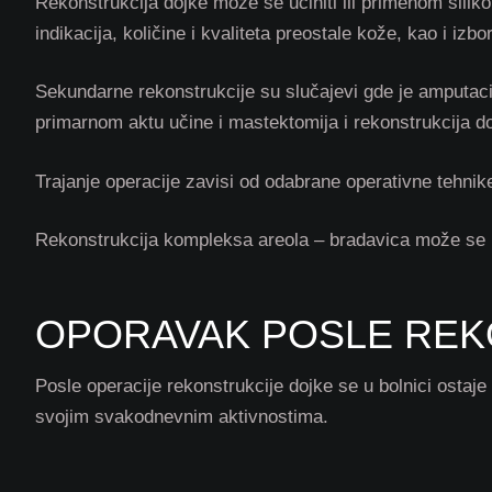
Rekonstrukcija dojke može se učiniti ili primenom siliko
indikacija, količine i kvaliteta preostale kože, kao i iz
Sekundarne rekonstrukcije su slučajevi gde je amputaci
primarnom aktu učine i mastektomija i rekonstrukcija doj
Trajanje operacije zavisi od odabrane operativne tehnik
Rekonstrukcija kompleksa areola – bradavica može se ra
OPORAVAK POSLE REK
Posle operacije rekonstrukcije dojke se u bolnici ostaj
svojim svakodnevnim aktivnostima.