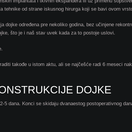
nskih implantata i tkivnih ekspandera ili uz primenu sopstve
bora tehnike od strane iskusnog hirurga koji se bavi ovom vrst
ja dojke određena pre nekoliko godina, bez učinjene rekontr
ke, što je i naš stav uvek kada za to postoje uslovi.
e.
diti takođe u istom aktu, ali se najčešće radi 6 meseci nak
ONSTRUKCIJE DOJKE
e 2-5 dana. Konci se skidaju dvanaestog postoperativnog dan