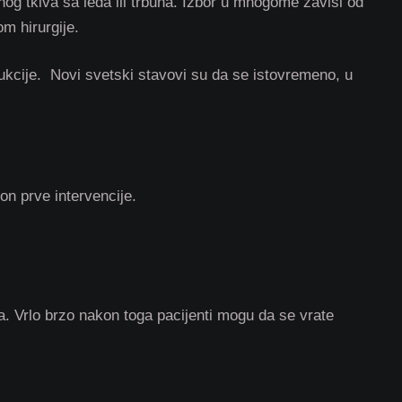
nog tkiva sa leđa ili trbuha. Izbor u mnogome zavisi od
om hirurgije.
ukcije. Novi svetski stavovi su da se istovremeno, u
on prve intervencije.
a. Vrlo brzo nakon toga pacijenti mogu da se vrate