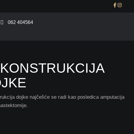
062 404564
KONSTRUKCIJA
JKE
ukcija dojke najčešće se radi kao posledica amputacija
astektomije.