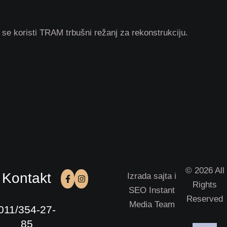
 se koristi TRAM trbušni režanj za rekonstrukciju.
© 2026 All
Kontakt
Izrada sajta i
Rights
SEO Instant
Reserved
Media Team
011/354-27-
85